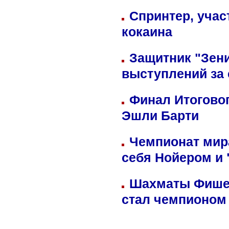
Спринтер, учас
кокаина
Защитник "Зен
выступлений за
Финал Итоговог
Эшли Барти
Чемпионат мир
себя Нойером и 
Шахматы Фишер
стал чемпионом