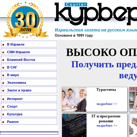
В Израиле
ВЫСОКО ОП
СМИ Израиля
Ближний Восток
Получить пред
В СНГ
вед
В мире
Экономика
Турагенты
Закон и право
Интернет
подробнее >>
Спорт
Культура
IT и программи-
рование
Разное
подробнее >>