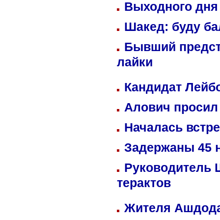
Выходного дня 
Шакед: буду б
Бывший предст
лайки
Кандидат Лейбо
Алович просил 
Началась встре
Задержаны 45 н
Руководитель 
терактов
Жителя Ашдода