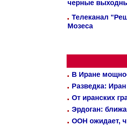
черные выходн
Телеканал "Реш
Мозеса
В Иране мощно
Разведка: Иран
От иранских гр
Эрдоган: ближ
ООН ожидает, ч