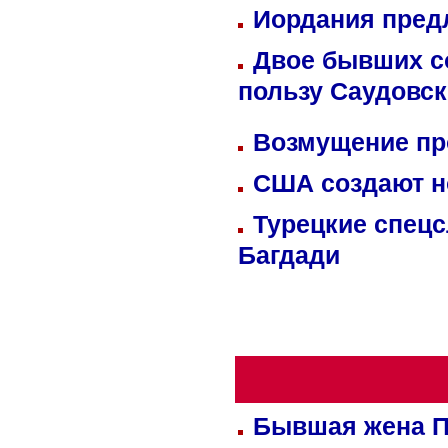
Иордания пред
Двое бывших со
пользу Саудовс
Возмущение пр
США создают н
Турецкие спецс
Багдади
Бывшая жена П