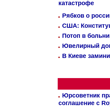
катастрофе
Рябков о росс
США: Конститу
Потоп в больн
Ювелирный дом
В Киеве замини
Юрсоветник пр
соглашение с Ro