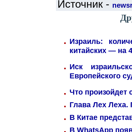
Источник -
newsr
Др
Израиль: коли
китайских — на 
Иск израильск
Европейского су
Что произойдет 
Глава Лех Леха.
В Китае предста
В WhatsApp появ