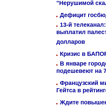
"Нерушимой ска
Дефицит госбюд
13-й телеканал
выплатил палес
долларов
Кризис в БАПО
В январе город
подешевеют на 
Французский м
Гейтса в рейтин
Ждите повышен