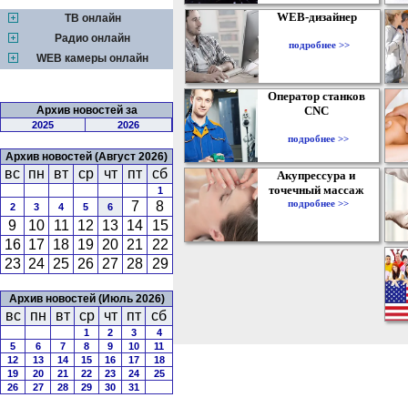
WEB-дизайнер
ТВ онлайн
Радио онлайн
подробнее >>
WEB камеры онлайн
Оператор станков
Архив новостей за
CNC
2025
2026
подробнее >>
Архив новостей (Август 2026)
вс
пн
вт
ср
чт
пт
сб
Акупрессура и
точечный массаж
1
подробнее >>
7
8
2
3
4
5
6
9
10
11
12
13
14
15
16
17
18
19
20
21
22
23
24
25
26
27
28
29
Архив новостей (Июль 2026)
вс
пн
вт
ср
чт
пт
сб
1
2
3
4
5
6
7
8
9
10
11
12
13
14
15
16
17
18
19
20
21
22
23
24
25
26
27
28
29
30
31