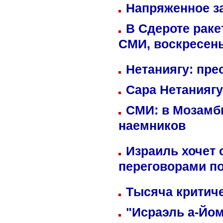
Напряженное за
В Сдероте раке
СМИ, воскресень
Нетаниягу: пре
Сара Нетаниягу
СМИ: в Мозамби
наемников
Израиль хочет 
переговорами п
Тысяча критиче
"Исраэль а-Йом