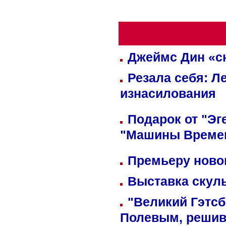
Джеймс Дин «сн
Резала себя: Л
изнасилования
Подарок от "Эг
"Машины Време
Премьеру новог
Выставка скуль
"Великий Гэтсб
Полевым, решив