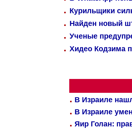
Курильщики сил
Найден новый ш
Ученые предупре
Хидео Кодзима 
В Израиле нашл
В Израиле уме
Яир Голан: пра