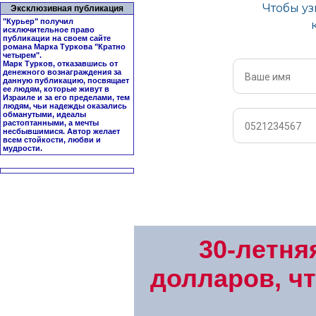
Эксклюзивная публикация
"Курьер" получил
исключительное право
публикации на своем сайте
романа Марка Туркова "
Кратно
четырем
".
Марк Турков, отказавшись от
денежного вознаграждения за
данную публикацию, посвящает
ее людям, которые живут в
Израиле и за его пределами, тем
людям, чьи надежды оказались
обманутыми, идеалы
растоптанными, а мечты
несбывшимися. Автор желает
всем стойкости, любви и
мудрости.
30-летня
долларов, ч