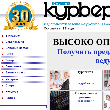
В Израиле
ВЫСОКО ОП
СМИ Израиля
Ближний Восток
Получить пред
В СНГ
вед
В мире
Экономика
Турагенты
Закон и право
Интернет
подробнее >>
Спорт
Культура
IT и программи-
рование
Разное
подробнее >>