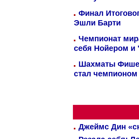
Финал Итоговог
Эшли Барти
Чемпионат мир
себя Нойером и 
Шахматы Фишер
стал чемпионом
Джеймс Дин «сн