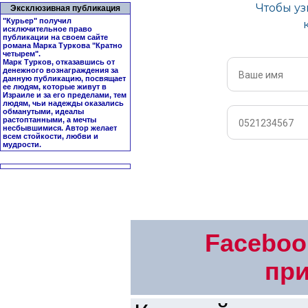
Эксклюзивная публикация
"Курьер" получил
исключительное право
публикации на своем сайте
романа Марка Туркова "
Кратно
четырем
".
Марк Турков, отказавшись от
денежного вознаграждения за
данную публикацию, посвящает
ее людям, которые живут в
Израиле и за его пределами, тем
людям, чьи надежды оказались
обманутыми, идеалы
растоптанными, а мечты
несбывшимися. Автор желает
всем стойкости, любви и
мудрости.
Faceboo
пр