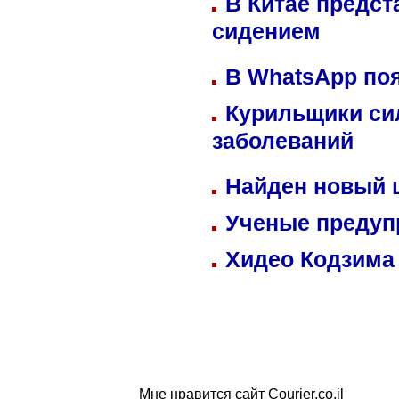
В Китае предст
сидением
В WhatsApp по
Курильщики си
заболеваний
Найден новый
Ученые предуп
Хидео Кодзима
Мне нравится сайт Courier.co.il