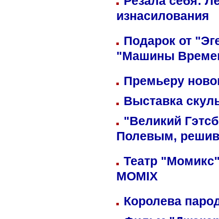
Резала себя: Л
изнасилования
Подарок от "Эг
"Машины Време
Премьеру новог
Выставка скуль
"Великий Гэтсб
Полевым, решив
Театр "Момикс"
MOMIX
Королева парод