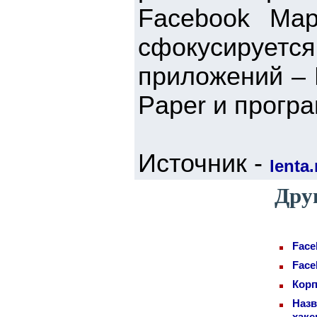
Facebook Мар
сфокусирует
приложений – 
Paper и прогр
Источник -
lenta.
Дру
Face
Face
Корп
Назв