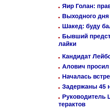
Яир Голан: пра
Выходного дня 
Шакед: буду б
Бывший предст
лайки
Кандидат Лейбо
Алович просил 
Началась встре
Задержаны 45 н
Руководитель 
терактов