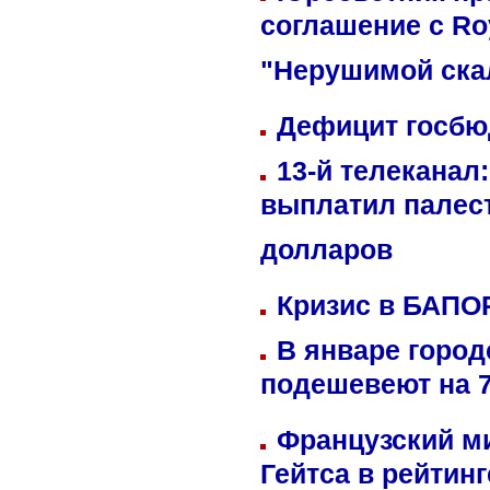
соглашение с Ro
"Нерушимой ска
Дефицит госбюд
13-й телеканал
выплатил палес
долларов
Кризис в БАПО
В январе город
подешевеют на 
Французский м
Гейтса в рейтин