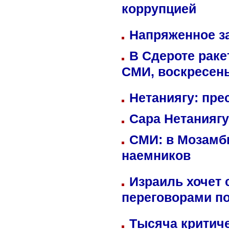
коррупцией
Напряженное за
В Сдероте раке
СМИ, воскресень
Нетаниягу: пре
Сара Нетаниягу
СМИ: в Мозамби
наемников
Израиль хочет 
переговорами п
Тысяча критиче