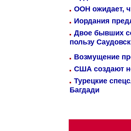
ООН ожидает, ч
Иордания пред
Двое бывших со
пользу Саудовс
Возмущение пр
США создают н
Турецкие спецс
Багдади