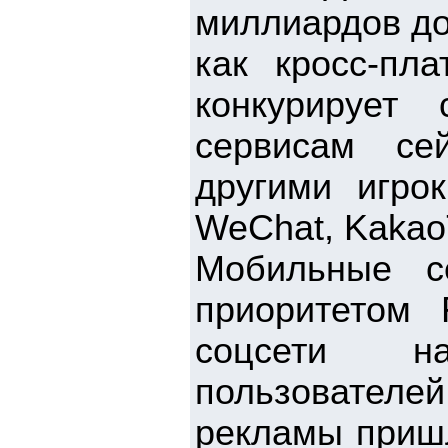
миллиардов до
как кросс-пл
конкурирует
сервисам се
другими игрок
WeChat, KakaoT
Мобильные с
приоритетом 
соцсети н
пользовател
рекламы пришл