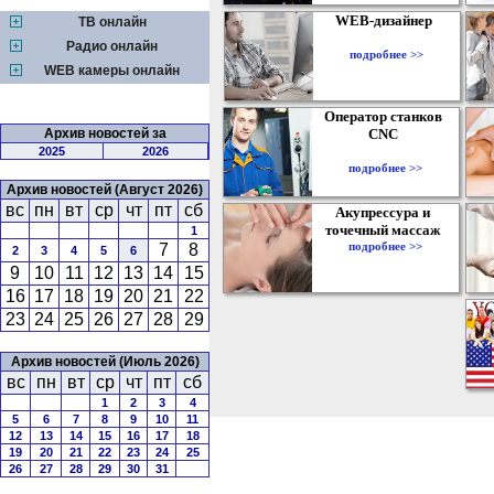
WEB-дизайнер
ТВ онлайн
Радио онлайн
подробнее >>
WEB камеры онлайн
Оператор станков
Архив новостей за
CNC
2025
2026
подробнее >>
Архив новостей (Август 2026)
вс
пн
вт
ср
чт
пт
сб
Акупрессура и
точечный массаж
1
подробнее >>
7
8
2
3
4
5
6
9
10
11
12
13
14
15
16
17
18
19
20
21
22
23
24
25
26
27
28
29
Архив новостей (Июль 2026)
вс
пн
вт
ср
чт
пт
сб
1
2
3
4
5
6
7
8
9
10
11
12
13
14
15
16
17
18
19
20
21
22
23
24
25
26
27
28
29
30
31