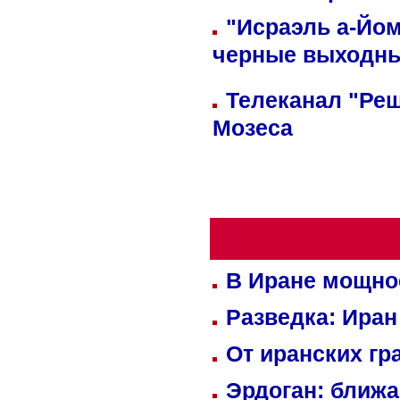
"Исраэль а-Йом
черные выходн
Телеканал "Реш
Мозеса
В Иране мощно
Разведка: Иран
От иранских гр
Эрдоган: ближ