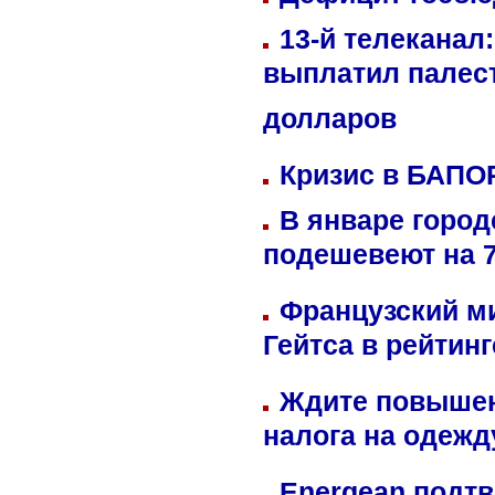
13-й телеканал
выплатил палес
долларов
Кризис в БАПО
В январе город
подешевеют на 
Французский м
Гейтса в рейтин
Ждите повышен
налога на одежд
Energean подтв