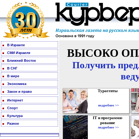
В Израиле
ВЫСОКО ОП
СМИ Израиля
Ближний Восток
Получить пред
В СНГ
вед
В мире
Экономика
Турагенты
Закон и право
Интернет
подробнее >>
Спорт
Культура
IT и программи-
рование
Разное
подробнее >>