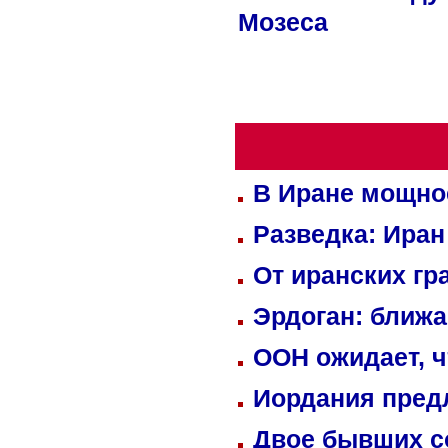
Мозеса
В Иране мощно
Разведка: Иран
От иранских гр
Эрдоган: ближ
ООН ожидает, ч
Иордания пред
Двое бывших со