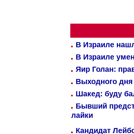
В Израиле нашл
В Израиле уме
Яир Голан: пра
Выходного дня 
Шакед: буду б
Бывший предст
лайки
Кандидат Лейбо