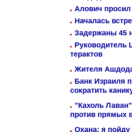
Алович просил 
Началась встре
Задержаны 45 н
Руководитель 
терактов
Жителя Ашдода
Банк Израиля п
сократить кани
"Кахоль Лаван
против прямых 
Охана: я пойду