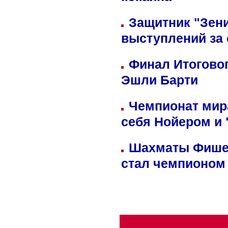
кокаина
Защитник "Зен
выступлений за
Финал Итоговог
Эшли Барти
Чемпионат мир
себя Нойером и 
Шахматы Фишер
стал чемпионом