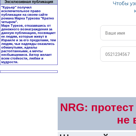
Эксклюзивная публикация
"Курьер" получил
исключительное право
публикации на своем сайте
романа Марка Туркова "
Кратно
четырем
".
Марк Турков, отказавшись от
денежного вознаграждения за
данную публикацию, посвящает
ее людям, которые живут в
Израиле и за его пределами, тем
людям, чьи надежды оказались
обманутыми, идеалы
растоптанными, а мечты
несбывшимися. Автор желает
всем стойкости, любви и
мудрости.
NRG: протест
не 