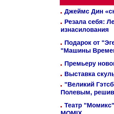
Джеймс Дин «сн
Резала себя: Л
изнасилования
Подарок от "Эг
"Машины Време
Премьеру новог
Выставка скуль
"Великий Гэтсб
Полевым, решив
Театр "Момикс"