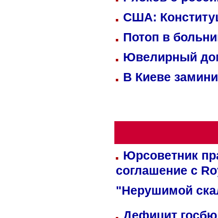
США: Конститу
Потоп в больн
Ювелирный дом
В Киеве замини
Юрсоветник пр
соглашение с Ro
"Нерушимой ска
Дефицит госбюд