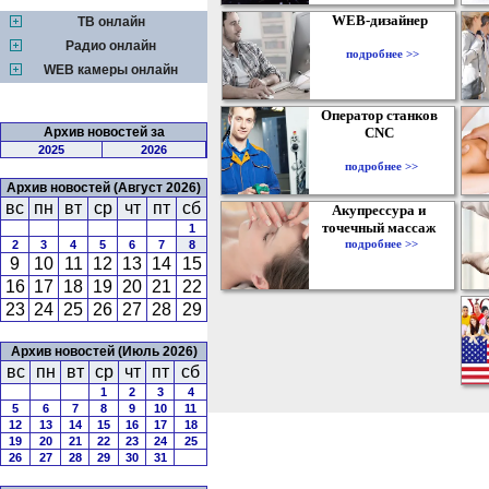
WEB-дизайнер
ТВ онлайн
Радио онлайн
подробнее >>
WEB камеры онлайн
Оператор станков
Архив новостей за
CNC
2025
2026
подробнее >>
Архив новостей (Август 2026)
вс
пн
вт
ср
чт
пт
сб
Акупрессура и
точечный массаж
1
подробнее >>
2
3
4
5
6
7
8
9
10
11
12
13
14
15
16
17
18
19
20
21
22
23
24
25
26
27
28
29
Архив новостей (Июль 2026)
вс
пн
вт
ср
чт
пт
сб
1
2
3
4
5
6
7
8
9
10
11
12
13
14
15
16
17
18
19
20
21
22
23
24
25
26
27
28
29
30
31