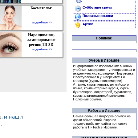
Косметолог
Субботние свечи
Полезные ссылки
подробнее >>
Архив
Наращивание,
Новинка!
ламинирование
ресниц 1D-3D
подробнее >>
Учеба в Израиле
Информация об израильских высших
учебных заведениях - университетах и
академических колледжах.Подготовка
к поступлению в университеты и
колледжи (курсы психометрии).
А также: курсы иврита, английского
языка, компьютерные курсы, курсы
бухгалтеров, секретарей, турагентов,
курсы альтернативной медицины.
Полезные ссылки.
Работа в Израиле
Самая большая подборка ссылок на
доски объявлений, бюро по
трудоустройству, сайты по поиску
работы в Hi-Tech в Израиле.