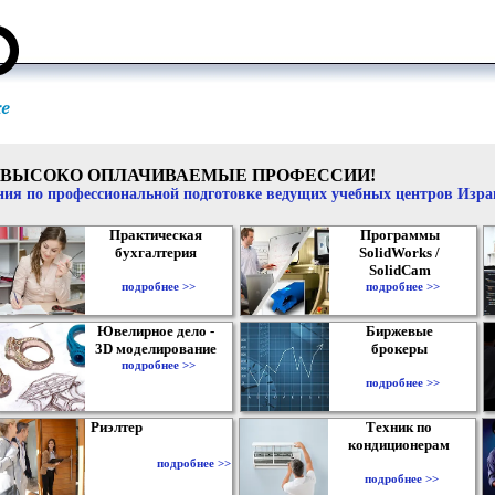
ВЫСОКО ОПЛАЧИВАЕМЫЕ ПРОФЕССИИ!
ия по профессиональной подготовке ведущих учебных центров Изр
Практическая
Программы
бухгалтерия
SolidWorks /
SolidCam
подробнее >>
подробнее >>
Ювелирное дело -
Биржевые
3D моделирование
брокеры
подробнее >>
подробнее >>
Риэлтер
Техник по
кондиционерам
подробнее >>
подробнее >>