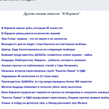
Другие свежие новости "В Израиле"
В Израиле нашли зубы, которым 40 тысяч лет
В Израиле уменьшается количество врачей
Яир Голан: правые - это не евреи и не сионисты
Выходного дня не будет: план Кахлона на повторные выборы
Шакед: буду баллотироваться на следующих выборах
Бывший представитель ЦАХАЛа: появилось новое оружие - лайки
Кандидат Лейбористов: Израиль - ребенок, которого унижали
Алович просил не публиковать статей о Саре Нетаниягу
Началась встреча переговорных групп "Кахоль-Лаван" и НДИ
Задержаны 45 нелегалов из 12 стран мира
Руководитель ШАБАКа: за год предотвращены более 450 терактов
Жителя Ашдода обвиняют в попытке убить жену молотком
Банк Израиля предлагает перевести школы на пятидневку и сократить канику
"Кахоль Лаван" и НДИ продолжают переговоры, Лицман против прямых выбо
Охана: я пойду на детектор лжи, а Лапид расскажет про Мозеса