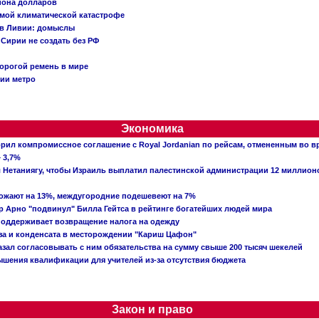
иона долларов
емой климатической катастрофе
 в Ливии: домыслы
Сирии не создать без РФ
орогой ремень в мире
ции метро
Экономика
рил компромиссное соглашение с Royal Jordanian по рейсам, отмененным во 
 3,7%
ал Нетаниягу, чтобы Израиль выплатил палестинской администрации 12 миллио
рожают на 13%, междугородние подешевеют на 7%
 Арно "подвинул" Билла Гейтса в рейтинге богатейших людей мира
поддерживает возвращение налога на одежду
аза и конденсата в месторождении "Кариш Цафон"
зал согласовывать с ним обязательства на сумму свыше 200 тысяч шекелей
шения квалификации для учителей из-за отсутствия бюджета
Закон и право