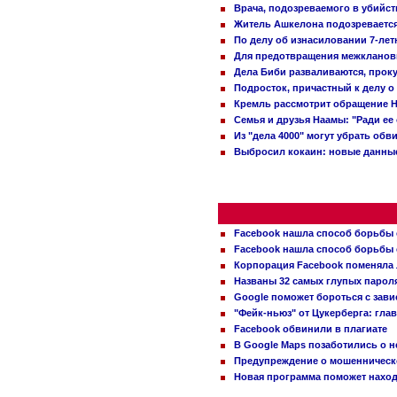
Врача, подозреваемого в убийст
Житель Ашкелона подозревается 
По делу об изнасиловании 7-ле
Для предотвращения межклановы
Дела Биби разваливаются, проку
Подросток, причастный к делу о
Кремль рассмотрит обращение Н
Семья и друзья Наамы: "Ради ее
Из "дела 4000" могут убрать обв
Выбросил кокаин: новые данные
Facebook нашла способ борьбы 
Facebook нашла способ борьбы 
Корпорация Facebook поменяла
Названы 32 самых глупых пароля
Google поможет бороться с зави
"Фейк-ньюз" от Цукерберга: гла
Facebook обвинили в плагиате
В Google Maps позаботились о н
Предупреждение о мошенническо
Новая программа поможет находи