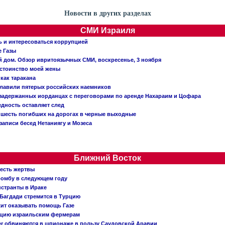
Новости в других разделах
СМИ Израиля
ь и интересоваться коррупцией
е Газы
й дом. Обзор ивритоязычных СМИ, воскресенье, 3 ноября
остоинство моей жены
 как таракана
главили пятерых российских наемников
о задержанных иорданцах с переговорами по аренде Нахараим и Цофара
едность оставляет след
: шесть погибших на дорогах в черные выходные
записи бесед Нетаниягу и Мозеса
Ближний Восток
 есть жертвы
бомбу в следующем году
нстранты в Ираке
Багдади стремится в Турцию
жит оказывать помощь Газе
ацию израильским фермерам
er обвиняются в шпионаже в пользу Саудовской Аравии