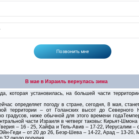
В мае в Израиль вернулась зима
а, которая установилась, на большей части территории
ейчас определяет погоду в стране, сегодня, 8 мая, стан
ной территории – от Голанских высот до Северного Н
ько градусов, ниже обычной для этого времени годаТемпе
нтральной части Израиля в четверг таковы: Кирьят-Шмона –
Тверия – 16 - 25, Хайфа и Тель-Авив – 17-22, Иерусалим – 
Эйн-Геди – от 20 до 26, Беэр-Шева – 14-22, Арад – 13-20, 
о 32 около полудня.