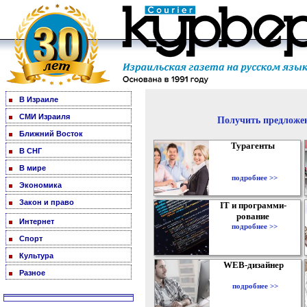
В Израиле
СМИ Израиля
Получить предложен
Ближний Восток
Турагенты
В СНГ
В мире
подробнее >>
Экономика
Закон и право
IT и программи-
рование
Интернет
подробнее >>
Спорт
Культура
WEB-дизайнер
Разное
подробнее >>