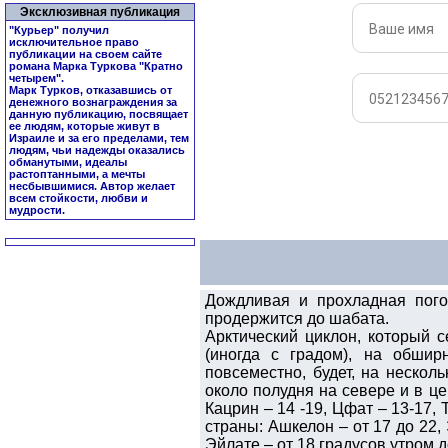
Эксклюзивная публикация
"Курьер" получил
исключительное право
публикации на своем сайте
романа Марка Туркова "
Кратно
четырем
".
Марк Турков, отказавшись от
денежного вознаграждения за
данную публикацию, посвящает
ее людям, которые живут в
Израиле и за его пределами, тем
людям, чьи надежды оказались
обманутыми, идеалы
растоптанными, а мечты
несбывшимися. Автор желает
всем стойкости, любви и
мудрости.
Дождливая и прохладная погод
продержится до шабата.
Арктический циклон, который с
(иногда с градом), на обшир
повсеместно, будет, на нескол
около полудня на севере и в це
Кацрин – 14 -19, Цфат – 13-17, 
страны: Ашкелон – от 17 до 22, 
Эйлате – от 18 градусов утром д