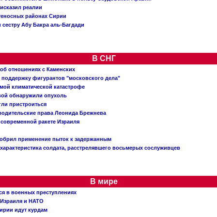
исказил реалии
теносных районах Сирии
 сестру Абу Бакра аль-Багдади
В СНГ
 об отношениях с Каменских
 поддержку фигурантов "московского дела"
емой климатической катастрофе
вой обнаружили опухоль
огли пристроиться
 водительские права Леонида Брежнева
 современной ракете Израиля
добрил применение пыток к задержанным
характеристика солдата, расстрелявшего восьмерых сослуживцев
В мире
ся в военных преступлениях
 Израиля и НАТО
ирии идут курдам