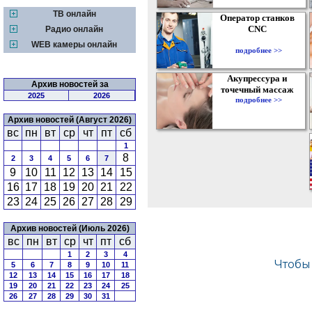
ТВ онлайн
Оператор станков
CNC
Радио онлайн
WEB камеры онлайн
подробнее >>
Акупрессура и
Архив новостей за
точечный массаж
2025
2026
подробнее >>
Архив новостей (Август 2026)
вс
пн
вт
ср
чт
пт
сб
1
8
2
3
4
5
6
7
9
10
11
12
13
14
15
16
17
18
19
20
21
22
23
24
25
26
27
28
29
Архив новостей (Июль 2026)
вс
пн
вт
ср
чт
пт
сб
1
2
3
4
5
6
7
8
9
10
11
12
13
14
15
16
17
18
19
20
21
22
23
24
25
26
27
28
29
30
31