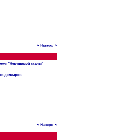
Наверх
время "Нерушимой скалы"
нов долларов
Наверх