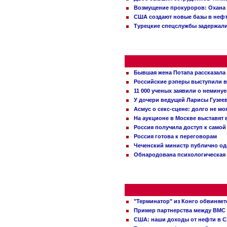
Возмущение прокуроров: Охана 
США создают новые базы в неф
Турецкие спецслужбы задержали
Бывшая жена Потапа рассказала
Российские рэперы выступили в
11 000 ученых заявили о немину
У дочери ведущей Ларисы Гузее
Асмус о секс-сцене: долго не м
На аукционе в Москве выставят
Россия получила доступ к самой
Россия готова к переговорам
Чеченский министр публично о
Обнародована психологическая 
"Терминатор" из Конго обвиняет
Пример партнерства между ВМС
США: наши доходы от нефти в С