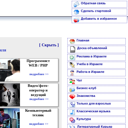
Обратная связь
Сделать стартовой
Добавить в избранное
Главная
[ Скрыть ]
Доска объявлений
аиля
Реклама в Израиле
Программист
Учеба в Израиле
WEB / PHP
Работа в Израиле
подробнее >>
Чат
Видео/фото-
Бизнес-клуб
оператор и
ведущий
Знакомства
подробнее >>
Только для взрослых
Компьютерный
Классическая музыка
техник
Культура
подробнее >>
Литературный Курьер