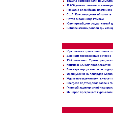
Трампа оштрафовали на 2 милл
11 000 ученых заявили о немину
Рябков о российских наемниках
США: Конституционный комитет 
Потоп в больнице Рамбам
Ювелирный дом создал самый д
В Киеве заминировали три стан
Юрсоветник правительства оспо
Дефицит госбюджета в октябре –
13-й телеканал: Трамп предлаг
Кризис в БАПОР продолжается
В январе городские такси подо
Французский миллиардер Бернар
Ждите повышения цен: кнессет 
Energean подтвердила запасы г
Главный аудитор минфина прика
Минпрос прекращает курсы повы