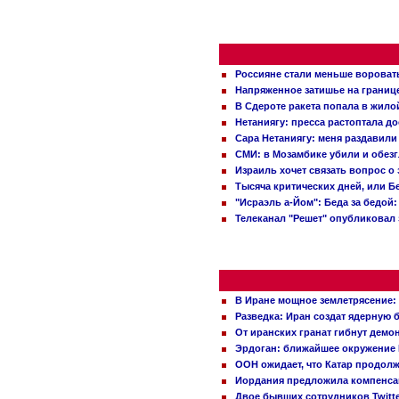
Россияне стали меньше вороват
Напряженное затишье на границ
В Сдероте ракета попала в жило
Нетаниягу: пресса растоптала д
Сара Нетаниягу: меня раздавили
СМИ: в Мозамбике убили и обез
Израиль хочет связать вопрос 
Тысяча критических дней, или Б
"Исраэль а-Йом": Беда за бедой
Телеканал "Решет" опубликовал 
В Иране мощное землетрясение:
Разведка: Иран создат ядерную 
От иранских гранат гибнут демо
Эрдоган: ближайшее окружение 
ООН ожидает, что Катар продол
Иордания предложила компенс
Двое бывших сотрудников Twitt