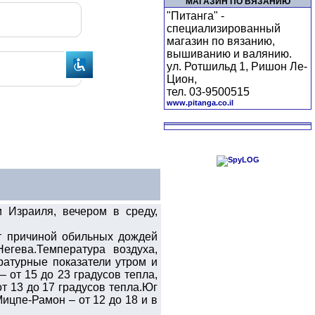
МАГАЗИН ПО ВЯЗАНИЮ
"Питанга" -
специализированный
магазин по вязанию,
вышиванию и валянию.
ул. Ротшильд 1, Ришон Ле-
Цион,
тел. 03-9500515
www.pitanga.co.il
 Израиля, вечером в среду,
ет причиной обильных дождей
егева.Температура воздуха,
ратурные показатели утром и
 от 15 до 23 градусов тепла,
от 13 до 17 градусов тепла.Юг
Мицпе-Рамон – от 12 до 18 и в