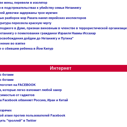
ве жены, перевели в изолятор
в подстрекательствах к убийству семьи Нетаниягу
тней девочки задержаны трое мужчин
х разборок мэр Рахата нанял еврейских инспекторов
ратура пересекла красную черту
 поджоге в Думе, признан виновным в членстве в террористической организац
етаниягу о помиловании гражданки Израиля Наамы Иссахар
 освобождения дойдем до Нетаниягу и Путина"
инение во взятке
 о сбившем ребенка в Йом Кипур
Интернет
с ботами
с ботами
 логотип на FACEBOOK
, которые легко взломает любой хакер
симостью от гаджетов
ва Facebook обвиняет Россию, Иран и Китай
езрячих
й атаке против пользователей Facebook
ть "троллей" в Twitter