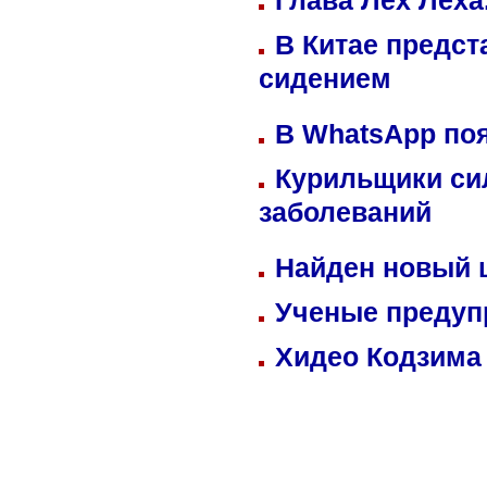
Глава Лех Леха
В Китае предст
сидением
В WhatsApp по
Курильщики си
заболеваний
Найден новый
Ученые предуп
Хидео Кодзима