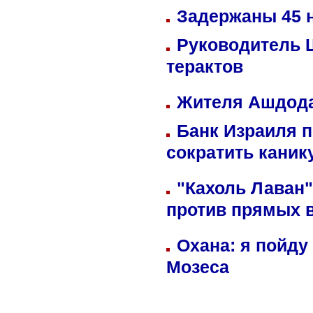
Задержаны 45 н
Руководитель 
терактов
Жителя Ашдода
Банк Израиля п
сократить кани
"Кахоль Лаван
против прямых 
Охана: я пойду
Мозеса