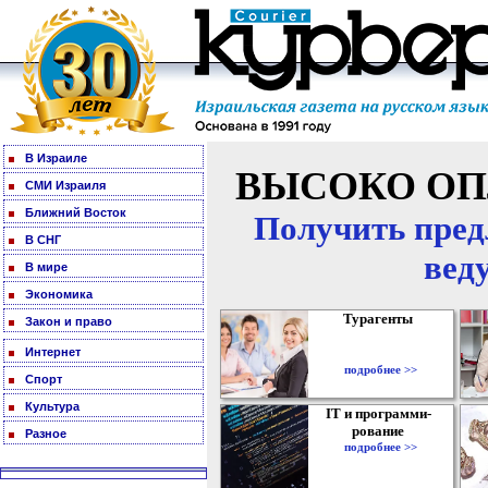
В Израиле
ВЫСОКО ОП
СМИ Израиля
Ближний Восток
Получить пред
В СНГ
вед
В мире
Экономика
Турагенты
Закон и право
Интернет
подробнее >>
Спорт
Культура
IT и программи-
рование
Разное
подробнее >>