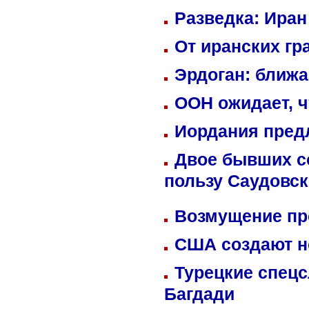
Разведка: Иран
От иранских гр
Эрдоган: ближ
ООН ожидает, ч
Иордания пред
Двое бывших со
пользу Саудовс
Возмущение пр
США создают н
Турецкие спецс
Багдади