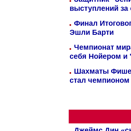
выступлений за
Финал Итоговог
Эшли Барти
Чемпионат мир
себя Нойером и 
Шахматы Фишер
стал чемпионом
Джеймс Дин «сн