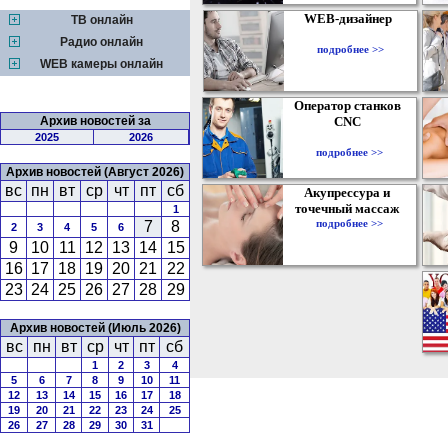
WEB-дизайнер
ТВ онлайн
Радио онлайн
подробнее >>
WEB камеры онлайн
Оператор станков
Архив новостей за
CNC
2025
2026
подробнее >>
Архив новостей (Август 2026)
вс
пн
вт
ср
чт
пт
сб
Акупрессура и
точечный массаж
1
подробнее >>
7
8
2
3
4
5
6
9
10
11
12
13
14
15
16
17
18
19
20
21
22
23
24
25
26
27
28
29
Архив новостей (Июль 2026)
вс
пн
вт
ср
чт
пт
сб
1
2
3
4
5
6
7
8
9
10
11
12
13
14
15
16
17
18
19
20
21
22
23
24
25
26
27
28
29
30
31