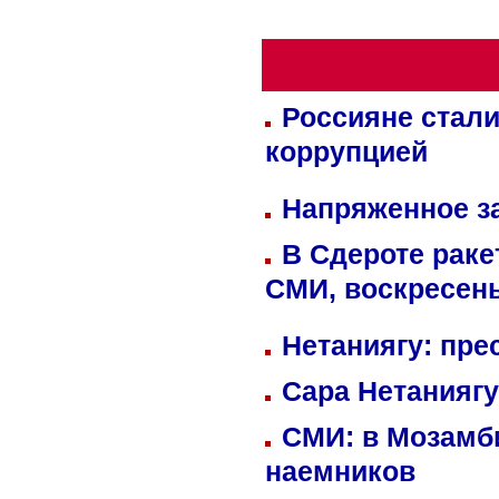
Россияне стали
коррупцией
Напряженное за
В Сдероте раке
СМИ, воскресень
Нетаниягу: пре
Сара Нетаниягу
СМИ: в Мозамби
наемников