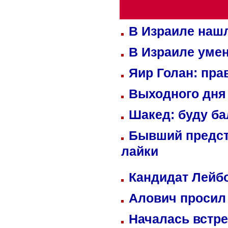
В Израиле нашл
В Израиле уме
Яир Голан: пра
Выходного дня 
Шакед: буду б
Бывший предст
лайки
Кандидат Лейбо
Алович просил 
Началась встре