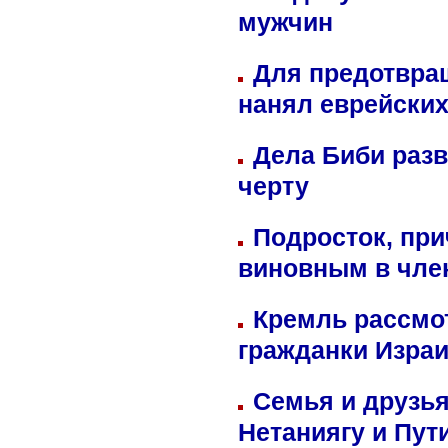
мужчин
Для предотвра
нанял еврейских
Дела Биби разв
черту
Подросток, при
виновным в член
Кремль рассмо
гражданки Изра
Семья и друзь
Нетаниягу и Пут