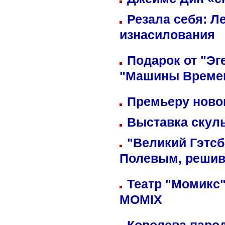
Резала себя: Л
изнасилования
Подарок от "Эг
"Машины Време
Премьеру новог
Выставка скуль
"Великий Гэтсб
Полевым, решив
Театр "Момикс"
MOMIX