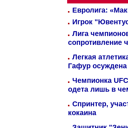
Евролига: «Ма
Игрок "Ювентус
Лига чемпионов
сопротивление 
Легкая атлетик
Гафур осуждена 
Чемпионка UFC
одета лишь в че
Спринтер, учас
кокаина
Защитник "Зен