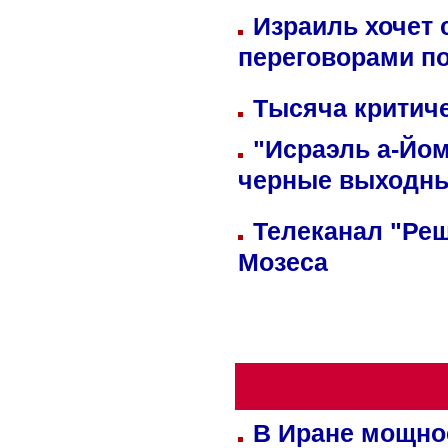
Израиль хочет 
переговорами п
Тысяча критиче
"Исраэль а-Йом
черные выходн
Телеканал "Реш
Мозеса
В Иране мощно