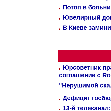
Потоп в больн
Ювелирный дом
В Киеве замини
Юрсоветник пр
соглашение с Ro
"Нерушимой ска
Дефицит госбюд
13-й телеканал