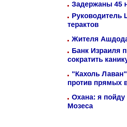
Задержаны 45 н
Руководитель 
терактов
Жителя Ашдода
Банк Израиля п
сократить кани
"Кахоль Лаван
против прямых 
Охана: я пойду
Мозеса