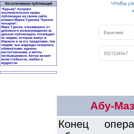
Эксклюзивная публикация
"Курьер" получил
исключительное право
публикации на своем сайте
романа Марка Туркова "
Кратно
четырем
".
Марк Турков, отказавшись от
денежного вознаграждения за
данную публикацию, посвящает
ее людям, которые живут в
Израиле и за его пределами, тем
людям, чьи надежды оказались
обманутыми, идеалы
растоптанными, а мечты
несбывшимися. Автор желает
всем стойкости, любви и
мудрости.
Абу-Маз
Конец опер