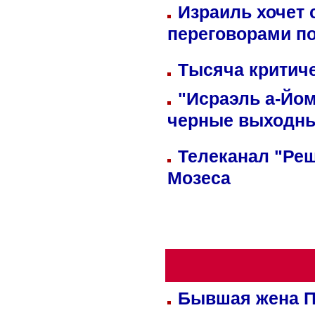
Израиль хочет 
переговорами п
Тысяча критиче
"Исраэль а-Йом
черные выходн
Телеканал "Реш
Мозеса
Бывшая жена П