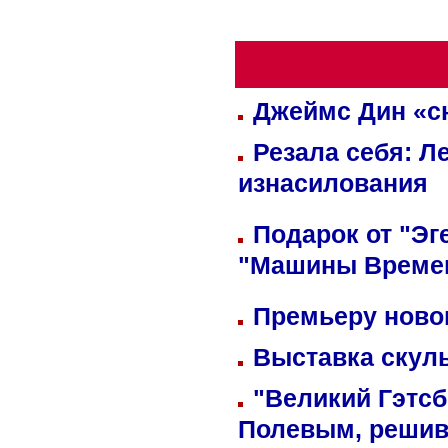
Джеймс Дин «сн
Резала себя: Л
изнасилования
Подарок от "Эг
"Машины Време
Премьеру новог
Выставка скуль
"Великий Гэтсб
Полевым, решив