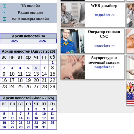
WEB-дизайнер
ТВ онлайн
Радио онлайн
подробнее >>
WEB камеры онлайн
Оператор станков
Архив новостей за
CNC
2025
2026
подробнее >>
Архив новостей (Август 2026)
вс
пн
вт
ср
чт
пт
сб
Акупрессура и
точечный массаж
1
подробнее >>
7
8
2
3
4
5
6
9
10
11
12
13
14
15
16
17
18
19
20
21
22
23
24
25
26
27
28
29
Архив новостей (Июль 2026)
вс
пн
вт
ср
чт
пт
сб
1
2
3
4
5
6
7
8
9
10
11
12
13
14
15
16
17
18
19
20
21
22
23
24
25
26
27
28
29
30
31