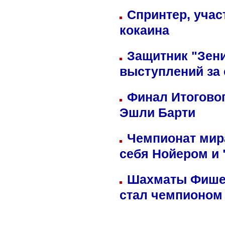
Спринтер, учас
кокаина
Защитник "Зен
выступлений за
Финал Итоговог
Эшли Барти
Чемпионат мир
себя Нойером и 
Шахматы Фишер
стал чемпионом