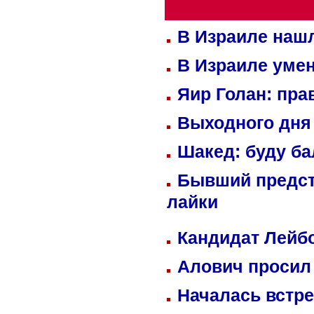
В Израиле нашл
В Израиле уме
Яир Голан: пра
Выходного дня 
Шакед: буду б
Бывший предст
лайки
Кандидат Лейбо
Алович просил 
Началась встре