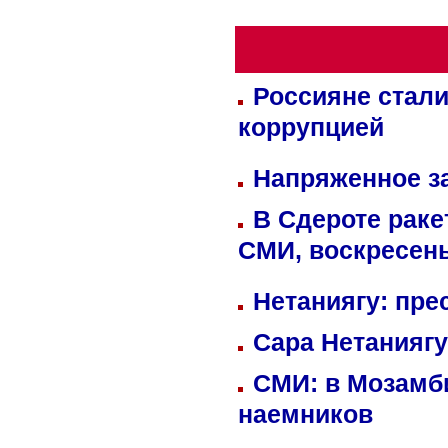
Россияне стали
коррупцией
Напряженное за
В Сдероте раке
СМИ, воскресень
Нетаниягу: пре
Сара Нетаниягу
СМИ: в Мозамби
наемников