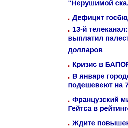
"Нерушимой ска
Дефицит госбюд
13-й телеканал
выплатил палес
долларов
Кризис в БАПО
В январе город
подешевеют на 
Французский м
Гейтса в рейтин
Ждите повышен