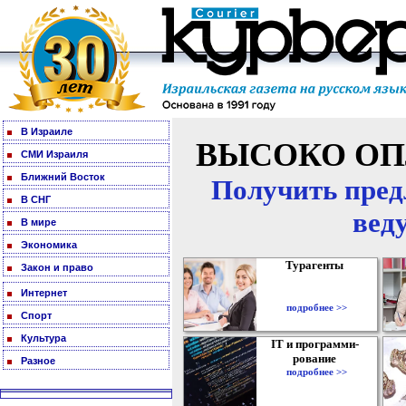
В Израиле
ВЫСОКО ОП
СМИ Израиля
Ближний Восток
Получить пред
В СНГ
вед
В мире
Экономика
Турагенты
Закон и право
Интернет
подробнее >>
Спорт
Культура
IT и программи-
рование
Разное
подробнее >>