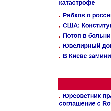
катастрофе
Рябков о росс
США: Конститу
Потоп в больн
Ювелирный дом
В Киеве замини
Юрсоветник пр
соглашение с Ro